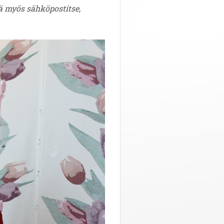
tä myös
sähköpostitse
,