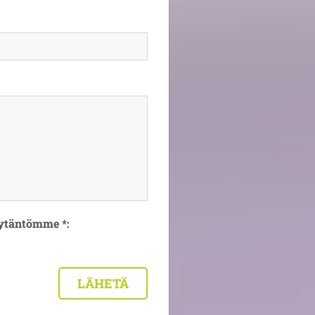
äytäntömme *: