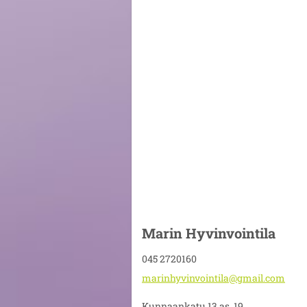
Marin Hyvinvointila
045 2720160
marinhyv
invointi
la@gmail
.com
Kunnaankatu 13 as. 19