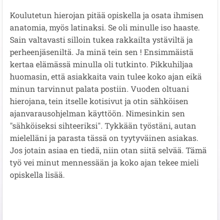
Koulutetun hierojan pitää opiskella ja osata ihmisen
anatomia, myös latinaksi. Se oli minulle iso haaste.
Sain valtavasti silloin tukea rakkailta ystäviltä ja
perheenjäseniltä. Ja minä tein sen ! Ensimmäistä
kertaa elämässä minulla oli tutkinto. Pikkuhiljaa
huomasin, että asiakkaita vain tulee koko ajan eikä
minun tarvinnut palata postiin. Vuoden oltuani
hierojana, tein itselle kotisivut ja otin sähköisen
ajanvarausohjelman käyttöön. Nimesinkin sen
"sähköiseksi sihteeriksi". Tykkään työstäni, autan
mielelläni ja parasta tässä on tyytyväinen asiakas.
Jos jotain asiaa en tiedä, niin otan siitä selvää. Tämä
työ vei minut mennessään ja koko ajan tekee mieli
opiskella lisää.