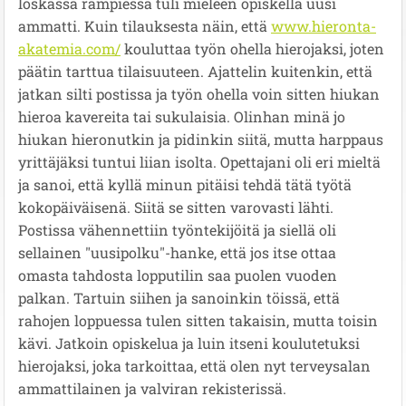
loskassa rämpiessä tuli mieleen opiskella uusi
ammatti. Kuin tilauksesta näin, että
www.hieronta-
akatemia.com/
kouluttaa työn ohella hierojaksi, joten
päätin tarttua tilaisuuteen. Ajattelin kuitenkin, että
jatkan silti postissa ja työn ohella voin sitten hiukan
hieroa kavereita tai sukulaisia. Olinhan minä jo
hiukan hieronutkin ja pidinkin siitä, mutta harppaus
yrittäjäksi tuntui liian isolta. Opettajani oli eri mieltä
ja sanoi, että kyllä minun pitäisi tehdä tätä työtä
kokopäiväisenä. Siitä se sitten varovasti lähti.
Postissa vähennettiin työntekijöitä ja siellä oli
sellainen "uusipolku"-hanke, että jos itse ottaa
omasta tahdosta lopputilin saa puolen vuoden
palkan. Tartuin siihen ja sanoinkin töissä, että
rahojen loppuessa tulen sitten takaisin, mutta toisin
kävi. Jatkoin opiskelua ja luin itseni koulutetuksi
hierojaksi, joka tarkoittaa, että olen nyt terveysalan
ammattilainen ja valviran rekisterissä.